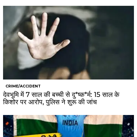
CRIME/ACCIDENT
देवभूमि में 7 साल की बच्ची से दु*ष्क*र्म: 15 साल के
किशोर पर आरोप, पुलिस ने शुरू की जांच