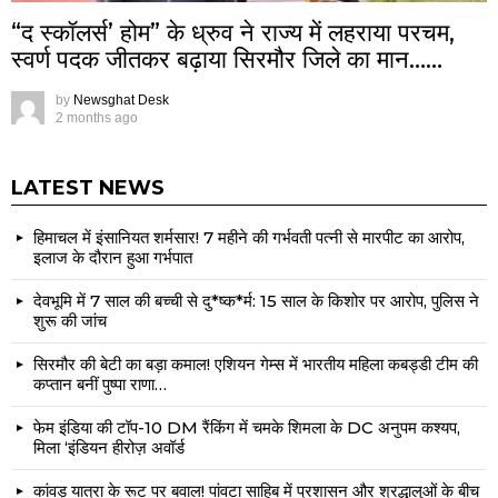
“द स्कॉलर्स’ होम” के ध्रुव ने राज्य में लहराया परचम,
स्वर्ण पदक जीतकर बढ़ाया सिरमौर जिले का मान……
by
Newsghat Desk
2 months ago
LATEST NEWS
हिमाचल में इंसानियत शर्मसार! 7 महीने की गर्भवती पत्नी से मारपीट का आरोप,
इलाज के दौरान हुआ गर्भपात
देवभूमि में 7 साल की बच्ची से दु*ष्क*र्म: 15 साल के किशोर पर आरोप, पुलिस ने
शुरू की जांच
सिरमौर की बेटी का बड़ा कमाल! एशियन गेम्स में भारतीय महिला कबड्डी टीम की
कप्तान बनीं पुष्पा राणा…
फेम इंडिया की टॉप-10 DM रैंकिंग में चमके शिमला के DC अनुपम कश्यप,
मिला ‘इंडियन हीरोज़ अवॉर्ड
कांवड़ यात्रा के रूट पर बवाल! पांवटा साहिब में प्रशासन और श्रद्धालुओं के बीच