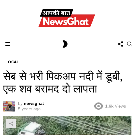
FOL
SWITCH
S
US
SKIN
Menu
LOCAL
सेब से भरी पिकअप नदी में डूबी,
एक शव बरामद दो लापता
by
newsghat
1.6k
Views
5 years ago