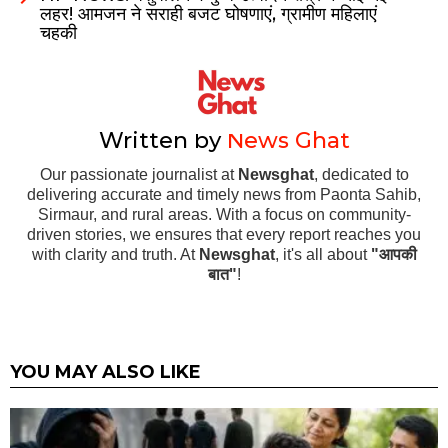
लहर! आमजन ने सराही बजट घोषणाएं, ग्रामीण महिलाएं
चहकी
Written by
News Ghat
Our passionate journalist at
Newsghat
, dedicated to
delivering accurate and timely news from Paonta Sahib,
Sirmaur, and rural areas. With a focus on community-
driven stories, we ensures that every report reaches you
with clarity and truth. At
Newsghat
, it's all about
"आपकी
बात"
!
YOU MAY ALSO LIKE