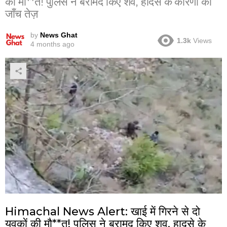
की मौ**त! पुलिस ने बरामद किए शव, हादसे के कारणों की
जाँच तेज़
by
News Ghat
1.3k
Views
4 months ago
Himachal News Alert: खाई में गिरने से दो
युवकों की मौ**त! पुलिस ने बरामद किए शव, हादसे के