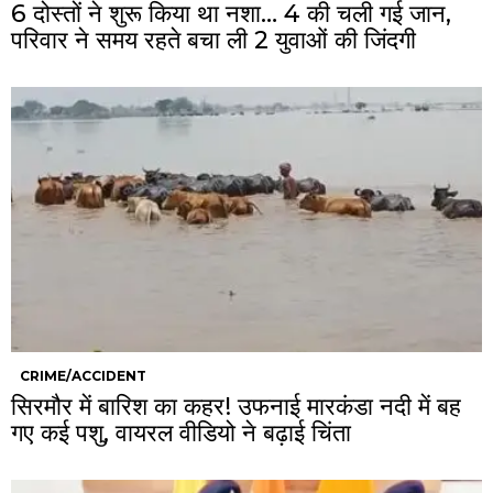
6 दोस्तों ने शुरू किया था नशा… 4 की चली गई जान,
परिवार ने समय रहते बचा ली 2 युवाओं की जिंदगी
CRIME/ACCIDENT
सिरमौर में बारिश का कहर! उफनाई मारकंडा नदी में बह
गए कई पशु, वायरल वीडियो ने बढ़ाई चिंता