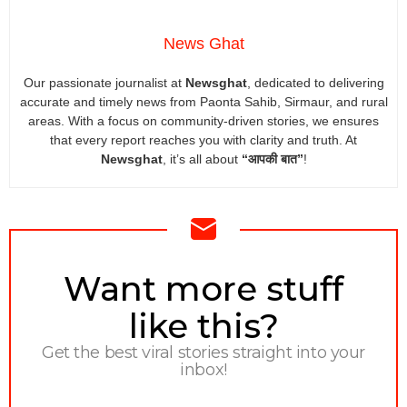
News Ghat
Our passionate journalist at
Newsghat
, dedicated to delivering
accurate and timely news from Paonta Sahib, Sirmaur, and rural
areas. With a focus on community-driven stories, we ensures
that every report reaches you with clarity and truth. At
Newsghat
, it’s all about
“आपकी बात”
!
NEWSLETTER
Want more stuff
like this?
Get the best viral stories straight into your
inbox!