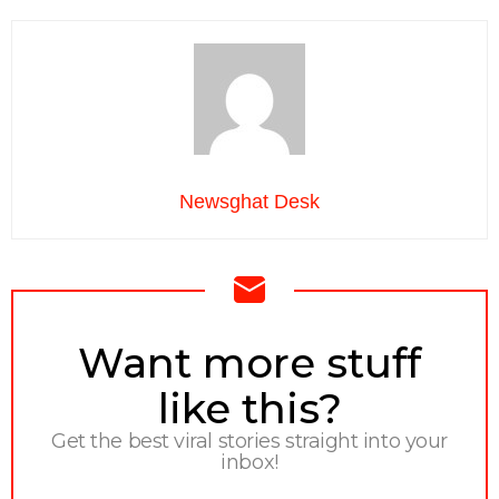
Newsghat Desk
NEWSLETTER
Want more stuff
like this?
Get the best viral stories straight into your
inbox!