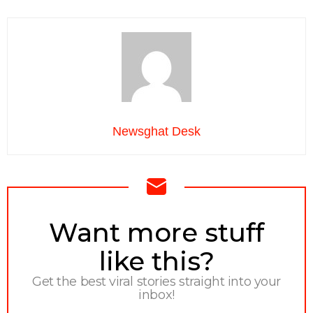
Newsghat Desk
NEWSLETTER
Want more stuff
like this?
Get the best viral stories straight into your
inbox!