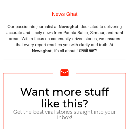
News Ghat
Our passionate journalist at
Newsghat
, dedicated to delivering
accurate and timely news from Paonta Sahib, Sirmaur, and rural
areas. With a focus on community-driven stories, we ensures
that every report reaches you with clarity and truth. At
Newsghat
, it’s all about
“आपकी बात”
!
NEWSLETTER
Want more stuff
like this?
Get the best viral stories straight into your
inbox!