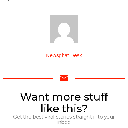
Newsghat Desk
NEWSLETTER
Want more stuff
like this?
Get the best viral stories straight into your
inbox!