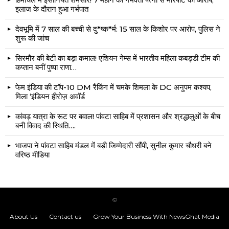
इलाज के दौरान हुआ गर्भपात
देवभूमि में 7 साल की बच्ची से दु*ष्क*र्म: 15 साल के किशोर पर आरोप, पुलिस ने
शुरू की जांच
सिरमौर की बेटी का बड़ा कमाल! एशियन गेम्स में भारतीय महिला कबड्डी टीम की
कप्तान बनीं पुष्पा राणा…
फेम इंडिया की टॉप-10 DM रैंकिंग में चमके शिमला के DC अनुपम कश्यप,
मिला ‘इंडियन हीरोज़ अवॉर्ड
कांवड़ यात्रा के रूट पर बवाल! पांवटा साहिब में प्रशासन और श्रद्धालुओं के बीच
बनी विवाद की स्थिति….
भाजपा ने पांवटा साहिब मंडल में बड़ी जिम्मेदारी सौंपी, सुनील कुमार चौधरी बने
वरिष्ठ मीडिया
©
About Us
Contact us
Grow Your Business With NewsGhat Media