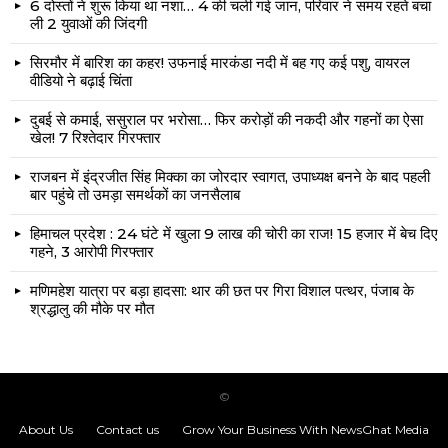
6 दोस्तों ने शुरू किया था नशा… 4 की चली गई जान, परिवार ने समय रहते बचा
ली 2 युवाओं की जिंदगी
सिरमौर में बारिश का कहर! उफनाई मारकंडा नदी में बह गए कई पशु, वायरल
वीडियो ने बढ़ाई चिंता
दुबई से कमाई, ससुराल पर भरोसा… फिर करोड़ों की नकदी और गहनों का ऐसा
खेल! 7 रिश्तेदार गिरफ्तार
राजबन में इंद्रजीत सिंह मिक्का का जोरदार स्वागत, उपाध्यक्ष बनने के बाद पहली
बार पहुंचे तो उमड़ा समर्थकों का जनसैलाब
हिमाचल प्रदेश : 24 घंटे में खुला 9 लाख की चोरी का राज! 15 हजार में बेच दिए
गहने, 3 आरोपी गिरफ्तार
मणिमहेश यात्रा पर बड़ा हादसा: थार की छत पर गिरा विशाल पत्थर, पंजाब के
श्रद्धालु की मौके पर मौत
©
About Us
Contact us
Grow Your Business With NewsGhat Media