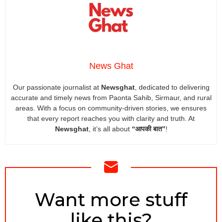
News Ghat
Our passionate journalist at
Newsghat
, dedicated to delivering
accurate and timely news from Paonta Sahib, Sirmaur, and rural
areas. With a focus on community-driven stories, we ensures
that every report reaches you with clarity and truth. At
Newsghat
, it’s all about
“आपकी बात”
!
NEWSLETTER
Want more stuff
like this?