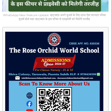
WhatsApp New Feature Update: व्हाट्सएप अपने यूजर्स के लिए लाया ऐसा शानदार फीचर
यूजर्स बोले वाह! व्हाट्सएप के इस फीचर से प्राइवेसी को मिलेगी तरजीह