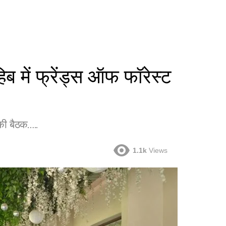
िब में फ्रेंड्स ऑफ फॉरेस्ट
 की बैठक…..
1.1k
Views