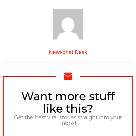
Newsghat Desk
NEWSLETTER
Want more stuff
like this?
Get the best viral stories straight into your
inbox!