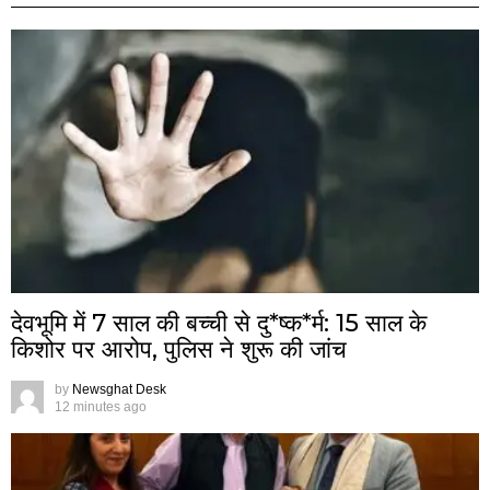
देवभूमि में 7 साल की बच्ची से दु*ष्क*र्म: 15 साल के
किशोर पर आरोप, पुलिस ने शुरू की जांच
by
Newsghat Desk
12 minutes ago