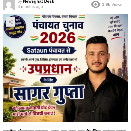
by
Newsghat Desk
1.9k
Views
3 months ago