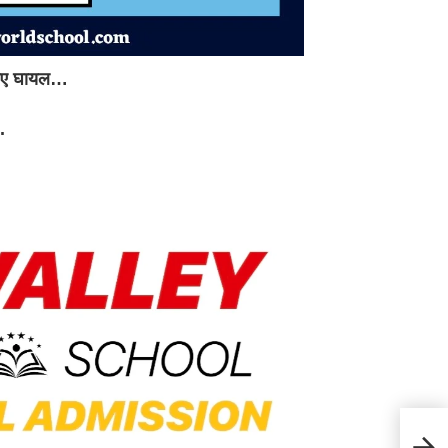
 हुए घायल…
.
फरमान 