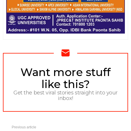
NEWSLETTER
Want more stuff
like this?
Get the best viral stories straight into your
inbox!
Previous article