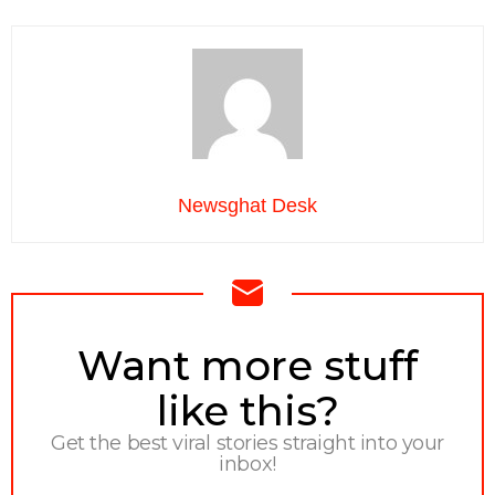
Newsghat Desk
NEWSLETTER
Want more stuff
like this?
Get the best viral stories straight into your
inbox!