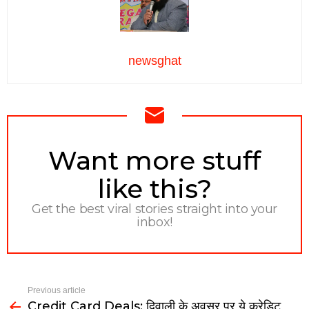
newsghat
NEWSLETTER
Want more stuff
like this?
Get the best viral stories straight into your
inbox!
Previous article
Credit Card Deals: दिवाली के अवसर पर ये क्रेडिट