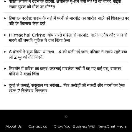
पांवटा साहिब में दर्दनाक हादसा: अचानक यू-टर्न बना मौ**त की वजह, बाइक
सवार युवक की मौके पर मौ**त
हिमाचल प्रदेश: शराब के नशे में पत्नी से मारपीट का आरोप, साले की शिकायत पर
पति के खिलाफ केस दर्ज
Himachal Crime: बीच रास्ते महिला से मारपीट, गाली-गलौच और जान से
मारने की धमकी, पुलिस ने दर्ज किया केस
6 दोस्तों ने शुरू किया था नशा… 4 की चली गई जान, परिवार ने समय रहते बचा
ली 2 युवाओं की जिंदगी
सिरमौर में बारिश का कहर! उफनाई मारकंडा नदी में बह गए कई पशु, वायरल
वीडियो ने बढ़ाई चिंता
दुबई से कमाई, ससुराल पर भरोसा… फिर करोड़ों की नकदी और गहनों का ऐसा
खेल! 7 रिश्तेदार गिरफ्तार
©
About Us
Contact us
Grow Your Business With NewsGhat Media