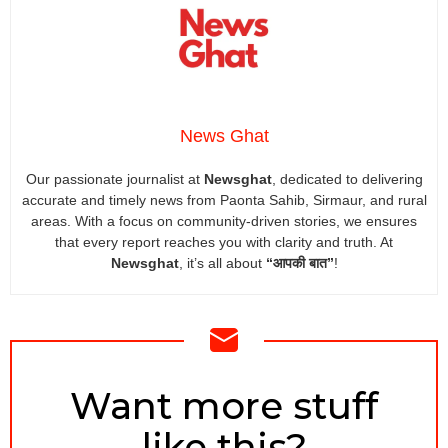
News Ghat
Our passionate journalist at
Newsghat
, dedicated to delivering
accurate and timely news from Paonta Sahib, Sirmaur, and rural
areas. With a focus on community-driven stories, we ensures
that every report reaches you with clarity and truth. At
Newsghat
, it’s all about
“आपकी बात”
!
NEWSLETTER
Want more stuff
like this?