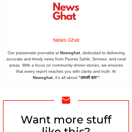
News Ghat
Our passionate journalist at
Newsghat
, dedicated to delivering
accurate and timely news from Paonta Sahib, Sirmaur, and rural
areas. With a focus on community-driven stories, we ensures
that every report reaches you with clarity and truth. At
Newsghat
, it’s all about
“आपकी बात”
!
NEWSLETTER
Want more stuff
like this?