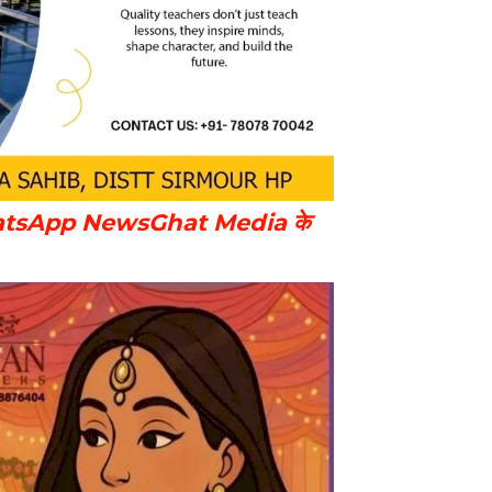
ए WhatsApp NewsGhat Media के