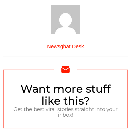
Newsghat Desk
NEWSLETTER
Want more stuff
like this?
Get the best viral stories straight into your
inbox!