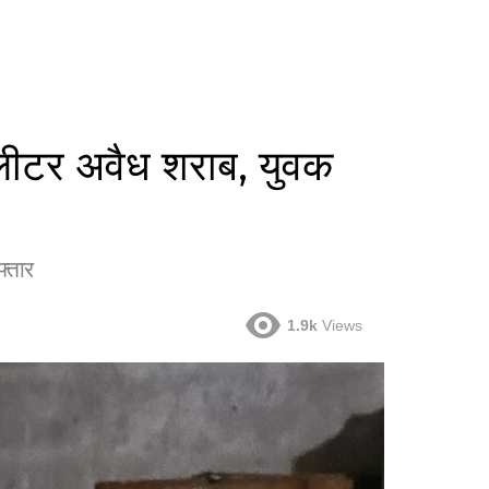
 लीटर अवैध शराब, युवक
फ्तार
1.9k
Views