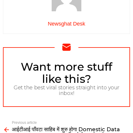
Newsghat Desk
NEWSLETTER
Want more stuff
like this?
Get the best viral stories straight into your
inbox!
Previous article
आईटीआई पाँवटा साहिब में शुरु होगा Domestic Data