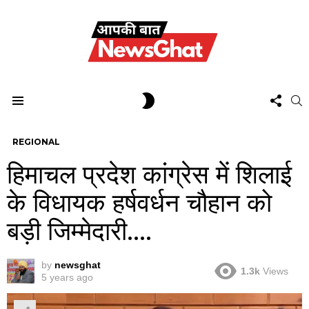
FOL
SWITCH
S
US
SKIN
Menu
REGIONAL
हिमाचल प्रदेश कांग्रेस में शिलाई
के विधायक हर्षवर्धन चौहान को
बड़ी जिम्मेदारी….
by
newsghat
1.3k
Views
5 years ago