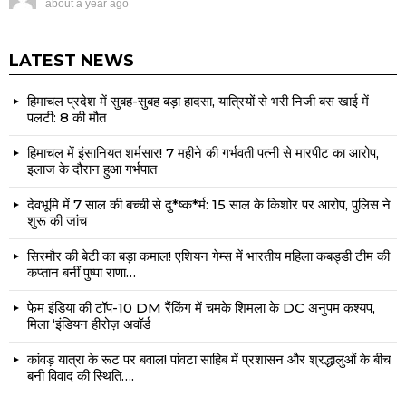
about a year ago
LATEST NEWS
हिमाचल प्रदेश में सुबह-सुबह बड़ा हादसा, यात्रियों से भरी निजी बस खाई में
पलटी: 8 की मौत
हिमाचल में इंसानियत शर्मसार! 7 महीने की गर्भवती पत्नी से मारपीट का आरोप,
इलाज के दौरान हुआ गर्भपात
देवभूमि में 7 साल की बच्ची से दु*ष्क*र्म: 15 साल के किशोर पर आरोप, पुलिस ने
शुरू की जांच
सिरमौर की बेटी का बड़ा कमाल! एशियन गेम्स में भारतीय महिला कबड्डी टीम की
कप्तान बनीं पुष्पा राणा…
फेम इंडिया की टॉप-10 DM रैंकिंग में चमके शिमला के DC अनुपम कश्यप,
मिला ‘इंडियन हीरोज़ अवॉर्ड
कांवड़ यात्रा के रूट पर बवाल! पांवटा साहिब में प्रशासन और श्रद्धालुओं के बीच
बनी विवाद की स्थिति….