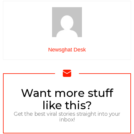
Newsghat Desk
NEWSLETTER
Want more stuff
like this?
Get the best viral stories straight into your
inbox!