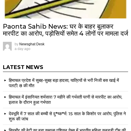
Paonta Sahib News: घर के बाहर बुलाकर
मारपीट का आरोप, पड़ोसियों समेत 4 लोगों पर मामला दर्ज
by
Newsghat Desk
a day ago
LATEST NEWS
हिमाचल प्रदेश में सुबह-सुबह बड़ा हादसा, यात्रियों से भरी निजी बस खाई में
पलटी: 8 की मौत
हिमाचल में इंसानियत शर्मसार! 7 महीने की गर्भवती पत्नी से मारपीट का आरोप,
इलाज के दौरान हुआ गर्भपात
देवभूमि में 7 साल की बच्ची से दु*ष्क*र्म: 15 साल के किशोर पर आरोप, पुलिस ने
शुरू की जांच
सिरमौर की बेटी का बड़ा कमाल! एशियन गेम्स में भारतीय महिला कबड्डी टीम की