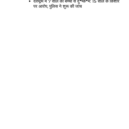
देवभूमि में 7 साल की बच्ची से दु*ष्क*र्म: 15 साल के किशोर
पर आरोप, पुलिस ने शुरू की जांच