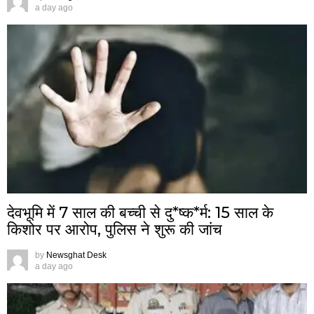
a day ago
देवभूमि में 7 साल की बच्ची से दु*ष्क*र्म: 15 साल के
किशोर पर आरोप, पुलिस ने शुरू की जांच
by
Newsghat Desk
a day ago