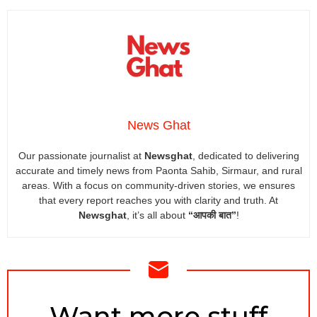
News Ghat
Our passionate journalist at
Newsghat
, dedicated to delivering
accurate and timely news from Paonta Sahib, Sirmaur, and rural
areas. With a focus on community-driven stories, we ensures
that every report reaches you with clarity and truth. At
Newsghat
, it’s all about
“आपकी बात”
!
NEWSLETTER
Want more stuff