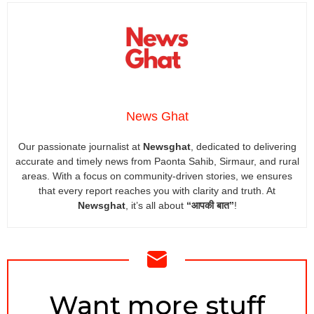
News Ghat
Our passionate journalist at
Newsghat
, dedicated to delivering
accurate and timely news from Paonta Sahib, Sirmaur, and rural
areas. With a focus on community-driven stories, we ensures
that every report reaches you with clarity and truth. At
Newsghat
, it’s all about
“आपकी बात”
!
NEWSLETTER
Want more stuff