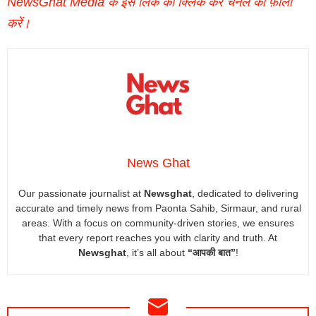
NewsGhat Media के इस लिंक को क्लिक कर चैनल को फ़ॉलो
करें।
News Ghat
Our passionate journalist at
Newsghat
, dedicated to delivering
accurate and timely news from Paonta Sahib, Sirmaur, and rural
areas. With a focus on community-driven stories, we ensures
that every report reaches you with clarity and truth. At
Newsghat
, it’s all about
“आपकी बात”
!