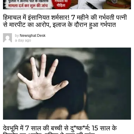
हिमाचल में इंसानियत शर्मसार! 7 महीने की गर्भवती पत्नी
से मारपीट का आरोप, इलाज के दौरान हुआ गर्भपात
by
Newsghat Desk
a day ago
देवभूमि में 7 साल की बच्ची से दु*ष्क*र्म: 15 साल के