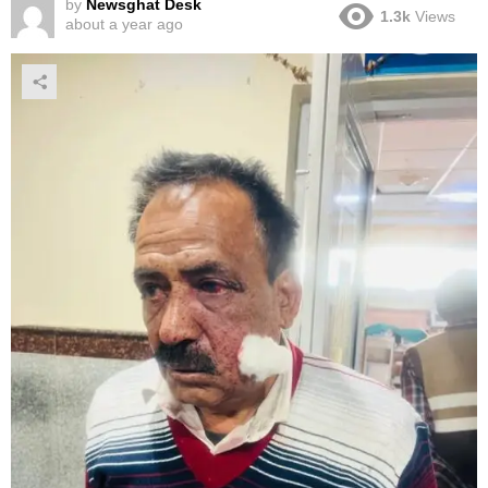
by
Newsghat Desk
1.3k
Views
about a year ago