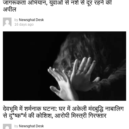
जागरूकता अभियान, युवाओं से नशे से दूर रहने की
अपील
by
Newsghat Desk
16 days ago
देवभूमि में शर्मनाक घटना: घर में अकेली मंदबुद्धि नाबालिग
से दु*ष्क*र्म की कोशिश, आरोपी मिस्त्री गिरफ्तार
by
Newsghat Desk