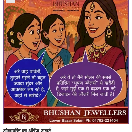
ओलावृष्टि का ऑरेंज अलर्ट