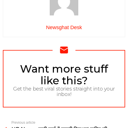
Newsghat Desk
NEWSLETTER
Want more stuff
like this?
Get the best viral stories straight into your
inbox!
Previous article