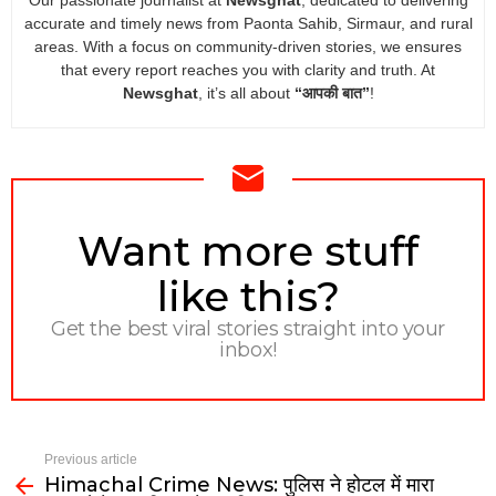
Our passionate journalist at
Newsghat
, dedicated to delivering
accurate and timely news from Paonta Sahib, Sirmaur, and rural
areas. With a focus on community-driven stories, we ensures
that every report reaches you with clarity and truth. At
Newsghat
, it’s all about
“आपकी बात”
!
NEWSLETTER
Want more stuff
like this?
Get the best viral stories straight into your
inbox!
Previous article
Himachal Crime News: पुलिस ने होटल में मारा