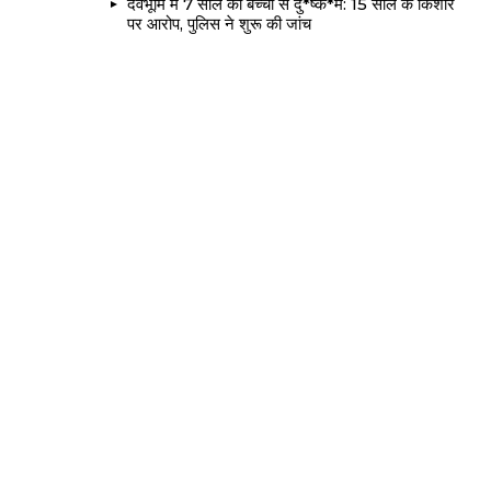
देवभूमि में 7 साल की बच्ची से दु*ष्क*र्म: 15 साल के किशोर
पर आरोप, पुलिस ने शुरू की जांच