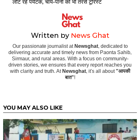
लौट रहे पर्यटक, चाय-पानी को भी तरसे टूरिस्ट
Written by
News Ghat
Our passionate journalist at
Newsghat
, dedicated to
delivering accurate and timely news from Paonta Sahib,
Sirmaur, and rural areas. With a focus on community-
driven stories, we ensures that every report reaches you
with clarity and truth. At
Newsghat
, it's all about
"आपकी
बात"
!
YOU MAY ALSO LIKE