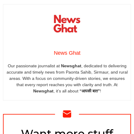
News Ghat
Our passionate journalist at
Newsghat
, dedicated to delivering
accurate and timely news from Paonta Sahib, Sirmaur, and rural
areas. With a focus on community-driven stories, we ensures
that every report reaches you with clarity and truth. At
Newsghat
, it’s all about
“आपकी बात”
!
NEWSLETTER
Want more stuff