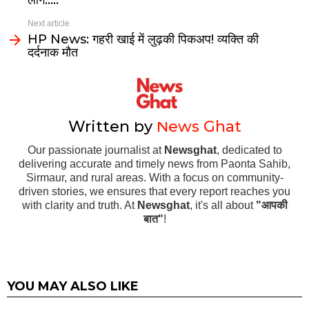
लोग…..
Next article
HP News: गहरी खाई में लुढ़की पिकअप! व्यक्ति की
दर्दनाक मौत
Written by
News Ghat
Our passionate journalist at
Newsghat
, dedicated to
delivering accurate and timely news from Paonta Sahib,
Sirmaur, and rural areas. With a focus on community-
driven stories, we ensures that every report reaches you
with clarity and truth. At
Newsghat
, it's all about
"आपकी
बात"
!
YOU MAY ALSO LIKE