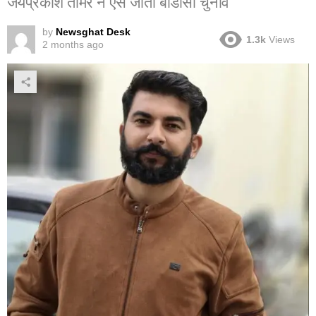
जयप्रकाश तोमर ने ऐसे जीता बीडीसी चुनाव”
by
Newsghat Desk
1.3k
Views
2 months ago