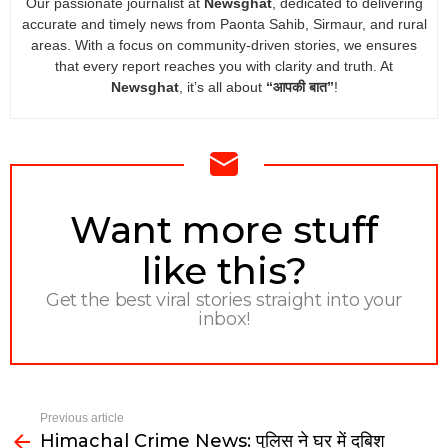
Our passionate journalist at
Newsghat
, dedicated to delivering
accurate and timely news from Paonta Sahib, Sirmaur, and rural
areas. With a focus on community-driven stories, we ensures
that every report reaches you with clarity and truth. At
Newsghat
, it’s all about
“आपकी बात”
!
NEWSLETTER
Want more stuff
like this?
Get the best viral stories straight into your
inbox!
Previous article
Himachal Crime News: पुलिस ने घर में दबिश