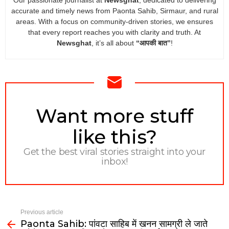
Our passionate journalist at
Newsghat
, dedicated to delivering
accurate and timely news from Paonta Sahib, Sirmaur, and rural
areas. With a focus on community-driven stories, we ensures
that every report reaches you with clarity and truth. At
Newsghat
, it’s all about
“आपकी बात”
!
NEWSLETTER
Want more stuff
like this?
Get the best viral stories straight into your
inbox!
Previous article
Paonta Sahib: पांवटा साहिब में खनन सामग्री ले जाते