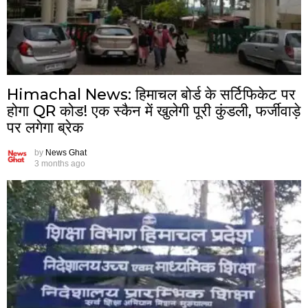
Himachal News: हिमाचल बोर्ड के सर्टिफिकेट पर
होगा QR कोड! एक स्कैन में खुलेगी पूरी कुंडली, फर्जीवाड़े
पर लगेगा ब्रेक
by
News Ghat
3 months ago