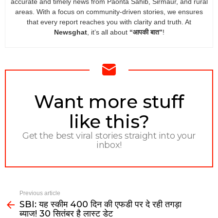
accurate and timely news from Paonta Sahib, Sirmaur, and rural
areas. With a focus on community-driven stories, we ensures
that every report reaches you with clarity and truth. At
Newsghat
, it’s all about
“आपकी बात”
!
NEWSLETTER
Want more stuff
like this?
Get the best viral stories straight into your
inbox!
Previous article
SBI: यह स्कीम 400 दिन की एफडी पर दे रही तगड़ा
ब्याज! 30 सितंबर है लास्ट डेट