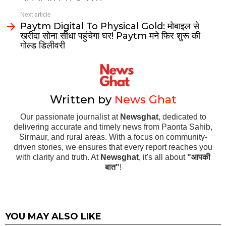
Next article
Paytm Digital To Physical Gold: मोबाइल से
खरीदा सोना सीधा पहुंचेगा घर! Paytm मने फिर शुरू की
गोल्ड डिलीवरी
Written by
News Ghat
Our passionate journalist at
Newsghat
, dedicated to
delivering accurate and timely news from Paonta Sahib,
Sirmaur, and rural areas. With a focus on community-
driven stories, we ensures that every report reaches you
with clarity and truth. At
Newsghat
, it's all about
"आपकी
बात"
!
YOU MAY ALSO LIKE