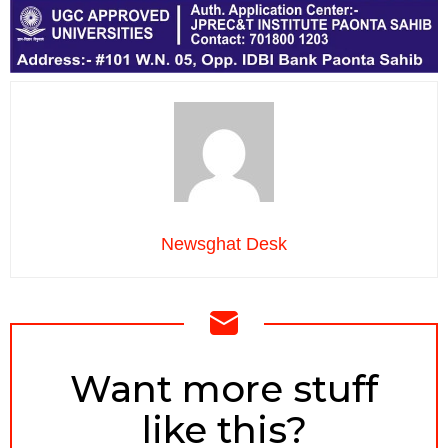
Newsghat Desk
NEWSLETTER
Want more stuff
like this?