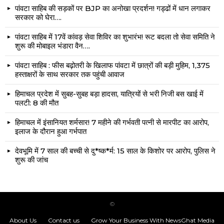
पांवटा साहिब की सड़कों पर BJP का अनोखा प्रदर्शन! गड्ढों में धान लगाकर
सरकार को घेरा….
पांवटा साहिब में 17वें कांवड़ सेवा शिविर का शुभारंभ! रूट बदला तो सेवा समिति ने
शुरू की मोबाइल भंडारा वैन….
पांवटा साहिब : फीस बढ़ोतरी के खिलाफ पांवटा में छात्रों की बड़ी मुहिम, 1,375
हस्ताक्षरों के साथ सरकार तक पहुंची आवाज
हिमाचल प्रदेश में सुबह-सुबह बड़ा हादसा, यात्रियों से भरी निजी बस खाई में
पलटी: 8 की मौत
हिमाचल में इंसानियत शर्मसार! 7 महीने की गर्भवती पत्नी से मारपीट का आरोप,
इलाज के दौरान हुआ गर्भपात
देवभूमि में 7 साल की बच्ची से दु*ष्क*र्म: 15 साल के किशोर पर आरोप, पुलिस ने
शुरू की जांच
©
About Us
Contact us
Grow Your Business With NewsGhat Media